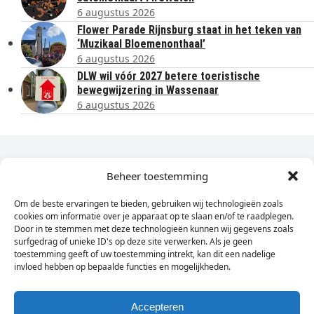
6 augustus 2026
Flower Parade Rijnsburg staat in het teken van
‘Muzikaal Bloemenonthaal’
6 augustus 2026
DLW wil vóór 2027 betere toeristische
bewegwijzering in Wassenaar
6 augustus 2026
Dagelijks het laatste nieuws in je e-mail?
Beheer toestemming
Om de beste ervaringen te bieden, gebruiken wij technologieën zoals
Vul
cookies om informatie over je apparaat op te slaan en/of te raadplegen.
hier
Door in te stemmen met deze technologieën kunnen wij gegevens zoals
je
surfgedrag of unieke ID's op deze site verwerken. Als je geen
toestemming geeft of uw toestemming intrekt, kan dit een nadelige
e-
invloed hebben op bepaalde functies en mogelijkheden.
Sign Up
mailadres
in
Accepteren