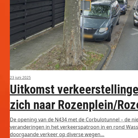
23 juni 2025
Uitkomst verkeerstellinge
zich naar Rozenplein/Ro
De opening van de N434 met de Corbulotunnel – de nie
veranderingen in het verkeerspatroon in en rond Wasse
doorgaande verkeer op diverse wegen…