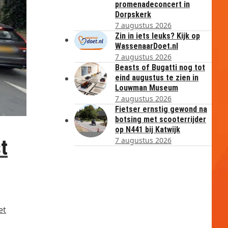
promenadeconcert in
Dorpskerk
7 augustus 2026
Zin in iets leuks? Kijk op
WassenaarDoet.nl
7 augustus 2026
Beasts of Bugatti nog tot
eind augustus te zien in
Louwman Museum
7 augustus 2026
Fietser ernstig gewond na
botsing met scooterrijder
op N441 bij Katwijk
7 augustus 2026
t
et