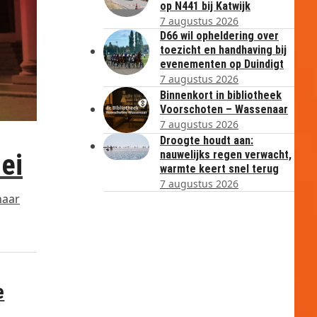
op N441 bij Katwijk
7 augustus 2026
D66 wil opheldering over
toezicht en handhaving bij
evenementen op Duindigt
7 augustus 2026
Binnenkort in bibliotheek
Voorschoten – Wassenaar
7 augustus 2026
Droogte houdt aan:
nauwelijks regen verwacht,
ei
warmte keert snel terug
7 augustus 2026
naar
e