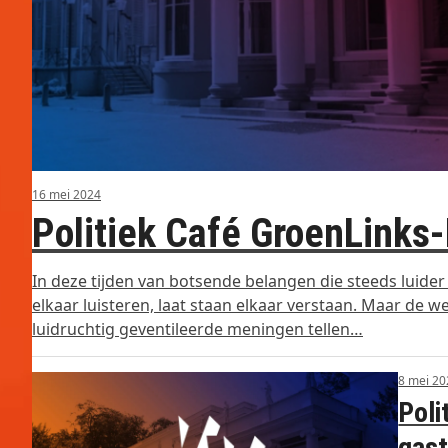
16 mei 2024
Politiek Café GroenLinks
In deze tijden van botsende belangen die steeds luide
elkaar luisteren, laat staan elkaar verstaan. Maar de w
luidruchtig geventileerde meningen tellen…
8 mei 20
Poli
gast