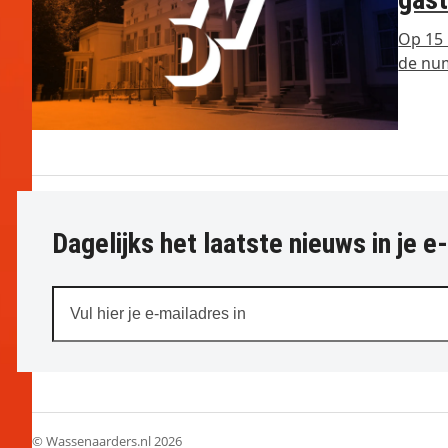
Op 15 
de nu
Dagelijks het laatste nieuws in je e
Vul
hier
je
e-
mailadres
in
© Wassenaarders.nl 2026