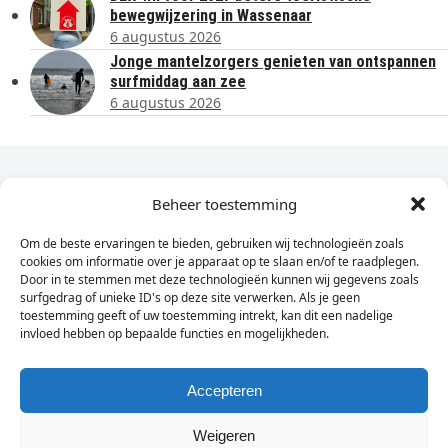
bewegwijzering in Wassenaar
6 augustus 2026
Jonge mantelzorgers genieten van ontspannen
surfmiddag aan zee
6 augustus 2026
Dagelijks het laatste nieuws in je e-mail?
Beheer toestemming
Om de beste ervaringen te bieden, gebruiken wij technologieën zoals
Vul
cookies om informatie over je apparaat op te slaan en/of te raadplegen.
hier
Door in te stemmen met deze technologieën kunnen wij gegevens zoals
je
surfgedrag of unieke ID's op deze site verwerken. Als je geen
toestemming geeft of uw toestemming intrekt, kan dit een nadelige
e-
invloed hebben op bepaalde functies en mogelijkheden.
Sign Up
mailadres
in
Accepteren
Weigeren