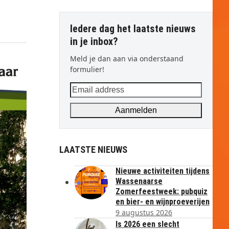
Iedere dag het laatste nieuws
in je inbox?
Meld je dan aan via onderstaand
formulier!
Email
address
Aanmelden
LAATSTE NIEUWS
Nieuwe activiteiten tijdens
Wassenaarse
Zomerfeestweek: pubquiz
en bier- en wijnproeverijen
9 augustus 2026
Is 2026 een slecht