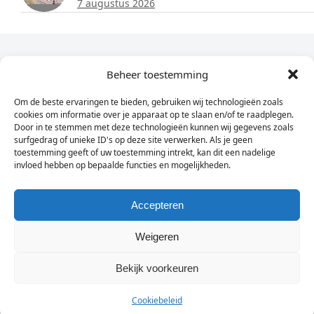
7 augustus 2026
Dagelijks het laatste nieuws in je e-mail?
Beheer toestemming
Om de beste ervaringen te bieden, gebruiken wij technologieën zoals
Vul
cookies om informatie over je apparaat op te slaan en/of te raadplegen.
hier
Door in te stemmen met deze technologieën kunnen wij gegevens zoals
je
surfgedrag of unieke ID's op deze site verwerken. Als je geen
toestemming geeft of uw toestemming intrekt, kan dit een nadelige
e-
invloed hebben op bepaalde functies en mogelijkheden.
Sign Up
mailadres
in
Accepteren
Weigeren
© Wassenaarders.nl 2026
Twitte
F
Bekijk voorkeuren
Cookiebeleid