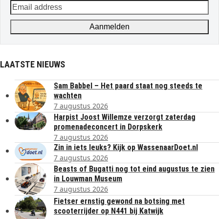
Email
address
Aanmelden
LAATSTE NIEUWS
Sam Babbel – Het paard staat nog steeds te
wachten
7 augustus 2026
Harpist Joost Willemze verzorgt zaterdag
promenadeconcert in Dorpskerk
7 augustus 2026
Zin in iets leuks? Kijk op WassenaarDoet.nl
7 augustus 2026
Beasts of Bugatti nog tot eind augustus te zien
in Louwman Museum
7 augustus 2026
Fietser ernstig gewond na botsing met
scooterrijder op N441 bij Katwijk