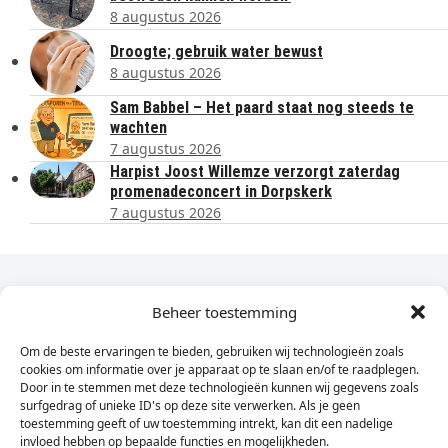
8 augustus 2026
Droogte; gebruik water bewust
8 augustus 2026
Sam Babbel – Het paard staat nog steeds te
wachten
7 augustus 2026
Harpist Joost Willemze verzorgt zaterdag
promenadeconcert in Dorpskerk
7 augustus 2026
Dagelijks het laatste nieuws in je e-mail?
Beheer toestemming
Om de beste ervaringen te bieden, gebruiken wij technologieën zoals
Vul
cookies om informatie over je apparaat op te slaan en/of te raadplegen.
hier
Door in te stemmen met deze technologieën kunnen wij gegevens zoals
je
surfgedrag of unieke ID's op deze site verwerken. Als je geen
toestemming geeft of uw toestemming intrekt, kan dit een nadelige
e-
invloed hebben op bepaalde functies en mogelijkheden.
Sign Up