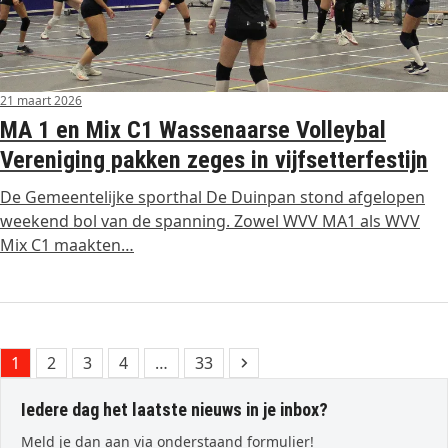
21 maart 2026
MA 1 en Mix C1 Wassenaarse Volleybal
Vereniging pakken zeges in vijfsetterfestijn
De Gemeentelijke sporthal De Duinpan stond afgelopen
weekend bol van de spanning. Zowel WVV MA1 als WVV
Mix C1 maakten…
Page
Page
Page
Page
Page
Next
1
2
3
4
…
33
Iedere dag het laatste nieuws in je inbox?
Meld je dan aan via onderstaand formulier!