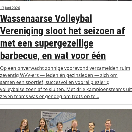
13 juni 2026
Wassenaarse Volleybal
Vereniging sloot het seizoen af
met een supergezellige
barbecue, en wat voor één
Op een onverwacht zonnige vooravond verzamelden ruim
zeventig WVV‑ers — leden én gezinsleden — zich om
samen een sportief, succesvol en vooral plezierig
volleybalseizoen af te sluiten. Met drie kampioensteams uit
zeven teams was er genoeg om trots op te…