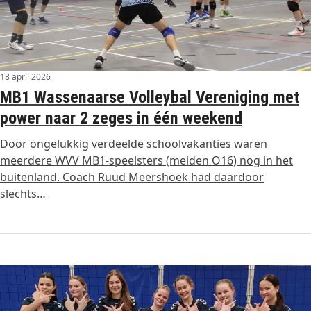
18 april 2026
MB1 Wassenaarse Volleybal Vereniging met
power naar 2 zeges in één weekend
Door ongelukkig verdeelde schoolvakanties waren
meerdere WVV MB1-speelsters (meiden O16) nog in het
buitenland. Coach Ruud Meershoek had daardoor
slechts…