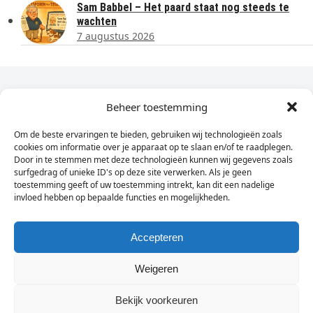
Sam Babbel – Het paard staat nog steeds te
wachten
7 augustus 2026
Dagelijks het laatste nieuws in je e-mail?
Beheer toestemming
Om de beste ervaringen te bieden, gebruiken wij technologieën zoals
Vul
cookies om informatie over je apparaat op te slaan en/of te raadplegen.
hier
Door in te stemmen met deze technologieën kunnen wij gegevens zoals
je
surfgedrag of unieke ID's op deze site verwerken. Als je geen
toestemming geeft of uw toestemming intrekt, kan dit een nadelige
e-
invloed hebben op bepaalde functies en mogelijkheden.
Sign Up
mailadres
in
Accepteren
Weigeren
© Wassenaarders.nl 2026
Twitte
F
Bekijk voorkeuren