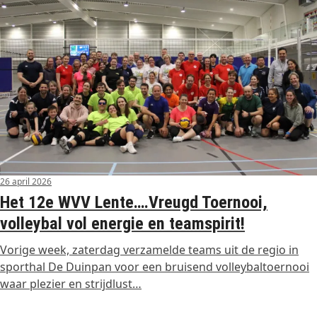
26 april 2026
Het 12e WVV Lente….Vreugd Toernooi,
volleybal vol energie en teamspirit!
Vorige week, zaterdag verzamelde teams uit de regio in
sporthal De Duinpan voor een bruisend volleybaltoernooi
waar plezier en strijdlust…