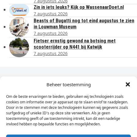
7 augustus 2026
Zin in iets leuks? Kijk op WassenaarDoet.nl
7 augustus 2026
Beasts of Bugatti nog tot eind augustus te zien
in Louwman Museum
7 augustus 2026
Fietser ernstig gewond na botsing met
scooterrijder op N441 bij Katwijk
7 augustus 2026
Dagelijks het laatste nieuws in je e-mail?
Beheer toestemming
Om de beste ervaringen te bieden, gebruiken wij technologieën zoals
Vul
cookies om informatie over je apparaat op te slaan en/of te raadplegen.
hier
Door in te stemmen met deze technologieën kunnen wij gegevens zoals
je
surfgedrag of unieke ID's op deze site verwerken. Als je geen
toestemming geeft of uw toestemming intrekt, kan dit een nadelige
e-
invloed hebben op bepaalde functies en mogelijkheden.
Sign Up
mailadres
in