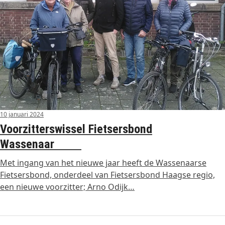
10 januari 2024
Voorzitterswissel Fietsersbond
Wassenaar
Met ingang van het nieuwe jaar heeft de Wassenaarse
Fietsersbond, onderdeel van Fietsersbond Haagse regio,
een nieuwe voorzitter; Arno Odijk…