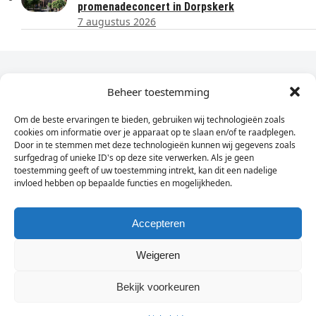
promenadeconcert in Dorpskerk
7 augustus 2026
Dagelijks het laatste nieuws in je e-mail?
Beheer toestemming
Om de beste ervaringen te bieden, gebruiken wij technologieën zoals
Vul
cookies om informatie over je apparaat op te slaan en/of te raadplegen.
hier
Door in te stemmen met deze technologieën kunnen wij gegevens zoals
je
surfgedrag of unieke ID's op deze site verwerken. Als je geen
toestemming geeft of uw toestemming intrekt, kan dit een nadelige
e-
invloed hebben op bepaalde functies en mogelijkheden.
Sign Up
mailadres
in
Accepteren
Weigeren
© Wassenaarders.nl 2026
Twitte
F
Bekijk voorkeuren