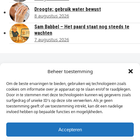
Droogte; gebruik water bewust
8 augustus 2026
Sam Babbel – Het paard staat nog steeds te
wachten
7 augustus 2026
Dagelijks het laatste nieuws in je e-mail?
Beheer toestemming
Om de beste ervaringen te bieden, gebruiken wij technologieën zoals
Vul
cookies om informatie over je apparaat op te slaan en/of te raadplegen.
hier
Door in te stemmen met deze technologieën kunnen wij gegevens zoals
je
surfgedrag of unieke ID's op deze site verwerken. Als je geen
toestemming geeft of uw toestemming intrekt, kan dit een nadelige
e-
invloed hebben op bepaalde functies en mogelijkheden.
Sign Up
mailadres
in
Accepteren