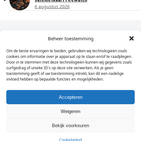
6 augustus 2026
Dagelijks het laatste nieuws in je e-mail?
Beheer toestemming
Om de beste ervaringen te bieden, gebruiken wij technologieën zoals
Vul
cookies om informatie over je apparaat op te slaan en/of te raadplegen.
hier
Door in te stemmen met deze technologieën kunnen wij gegevens zoals
je
surfgedrag of unieke ID's op deze site verwerken. Als je geen
toestemming geeft of uw toestemming intrekt, kan dit een nadelige
e-
invloed hebben op bepaalde functies en mogelijkheden.
Sign Up
mailadres
in
Accepteren
Weigeren
© Wassenaarders.nl 2026
Twitte
F
Bekijk voorkeuren
Cookiebeleid