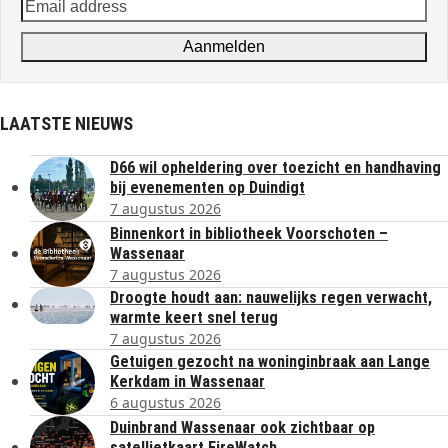
Email
address
Aanmelden
LAATSTE NIEUWS
D66 wil opheldering over toezicht en handhaving
bij evenementen op Duindigt
7 augustus 2026
Binnenkort in bibliotheek Voorschoten –
Wassenaar
7 augustus 2026
Droogte houdt aan: nauwelijks regen verwacht,
warmte keert snel terug
7 augustus 2026
Getuigen gezocht na woninginbraak aan Lange
Kerkdam in Wassenaar
6 augustus 2026
Duinbrand Wassenaar ook zichtbaar op
satellietkaart FireWatch