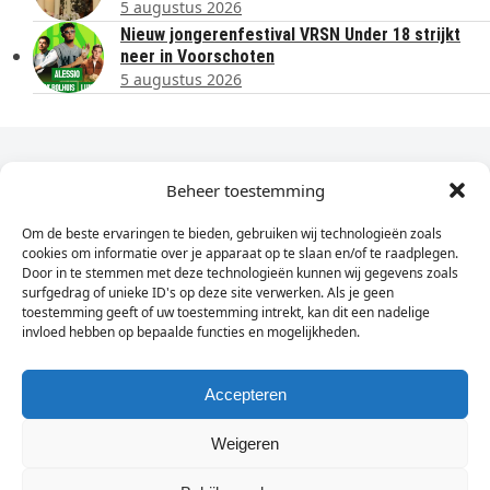
5 augustus 2026
Nieuw jongerenfestival VRSN Under 18 strijkt
neer in Voorschoten
5 augustus 2026
Dagelijks het laatste nieuws in je e-mail?
Beheer toestemming
Om de beste ervaringen te bieden, gebruiken wij technologieën zoals
Vul
cookies om informatie over je apparaat op te slaan en/of te raadplegen.
hier
Door in te stemmen met deze technologieën kunnen wij gegevens zoals
je
surfgedrag of unieke ID's op deze site verwerken. Als je geen
toestemming geeft of uw toestemming intrekt, kan dit een nadelige
e-
invloed hebben op bepaalde functies en mogelijkheden.
Sign Up
mailadres
in
Accepteren
Weigeren
© Wassenaarders.nl 2026
Twitte
F