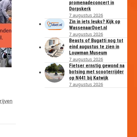
promenadeconcert in
Dorpskerk
7 augustus 2026
Zin in iets leuks? Kijk op
WassenaarDoet.nl
7 augustus 2026
Beasts of Bugatti nog tot
eind augustus te zien in
Louwman Museum
7 augustus 2026
Fietser ernstig gewond na
botsing met scooterrijder
op N441 bij Katwijk
7 augustus 2026
rijven