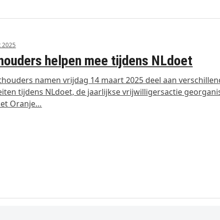
t 2025
ouders helpen mee tijdens NLdoet
houders namen vrijdag 14 maart 2025 deel aan verschille
teiten tijdens NLdoet, de jaarlijkse vrijwilligersactie georgan
het Oranje…