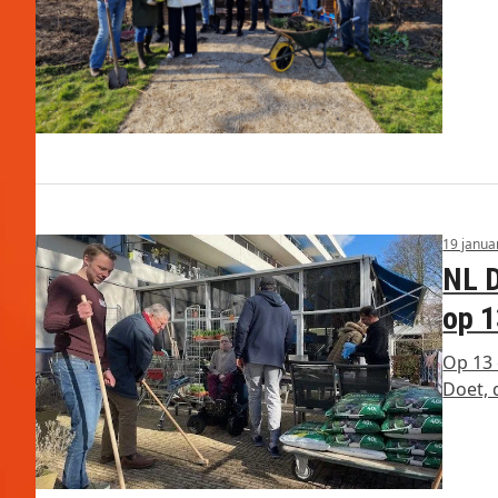
19 janua
NL D
op 1
Op 13 
Doet, 