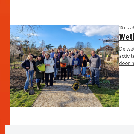
18 maar
Weth
De wet
activi
door 