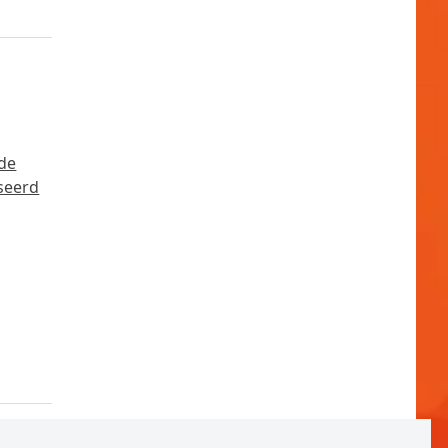
nde
iseerd