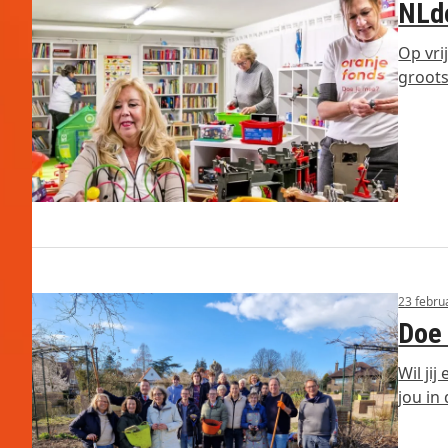
NLdo
Op vri
groots
23 febru
Doe
Wil ji
jou in