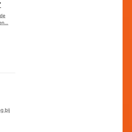
r
 de
ten…
g bij