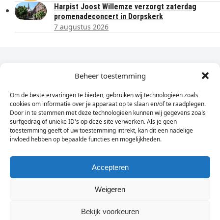
Harpist Joost Willemze verzorgt zaterdag
promenadeconcert in Dorpskerk
7 augustus 2026
Dagelijks het laatste nieuws in je e-mail?
Beheer toestemming
Om de beste ervaringen te bieden, gebruiken wij technologieën zoals
Vul
cookies om informatie over je apparaat op te slaan en/of te raadplegen.
hier
Door in te stemmen met deze technologieën kunnen wij gegevens zoals
je
surfgedrag of unieke ID's op deze site verwerken. Als je geen
toestemming geeft of uw toestemming intrekt, kan dit een nadelige
e-
invloed hebben op bepaalde functies en mogelijkheden.
Sign Up
mailadres
in
Accepteren
Weigeren
© Wassenaarders.nl 2026
Twitte
F
Bekijk voorkeuren