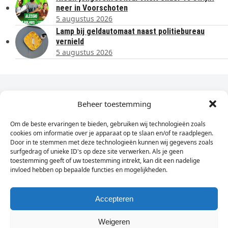
neer in Voorschoten
5 augustus 2026
Lamp bij geldautomaat naast politiebureau
vernield
5 augustus 2026
Dagelijks het laatste nieuws in je e-mail?
Beheer toestemming
Om de beste ervaringen te bieden, gebruiken wij technologieën zoals
Vul
cookies om informatie over je apparaat op te slaan en/of te raadplegen.
hier
Door in te stemmen met deze technologieën kunnen wij gegevens zoals
je
surfgedrag of unieke ID's op deze site verwerken. Als je geen
toestemming geeft of uw toestemming intrekt, kan dit een nadelige
e-
invloed hebben op bepaalde functies en mogelijkheden.
Sign Up
mailadres
in
Accepteren
Weigeren