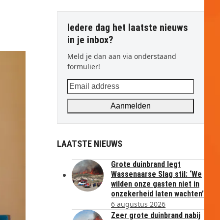
Iedere dag het laatste nieuws
in je inbox?
Meld je dan aan via onderstaand
formulier!
Email
address
Aanmelden
LAATSTE NIEUWS
Grote duinbrand legt
Wassenaarse Slag stil: ‘We
wilden onze gasten niet in
onzekerheid laten wachten’
6 augustus 2026
Zeer grote duinbrand nabij