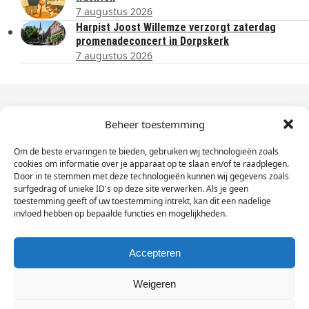
7 augustus 2026
Harpist Joost Willemze verzorgt zaterdag
promenadeconcert in Dorpskerk
7 augustus 2026
Dagelijks het laatste nieuws in je e-mail?
Beheer toestemming
Om de beste ervaringen te bieden, gebruiken wij technologieën zoals
Vul
cookies om informatie over je apparaat op te slaan en/of te raadplegen.
hier
Door in te stemmen met deze technologieën kunnen wij gegevens zoals
je
surfgedrag of unieke ID's op deze site verwerken. Als je geen
toestemming geeft of uw toestemming intrekt, kan dit een nadelige
e-
invloed hebben op bepaalde functies en mogelijkheden.
Sign Up
mailadres
in
Accepteren
Weigeren
© Wassenaarders.nl 2026
Twitte
F