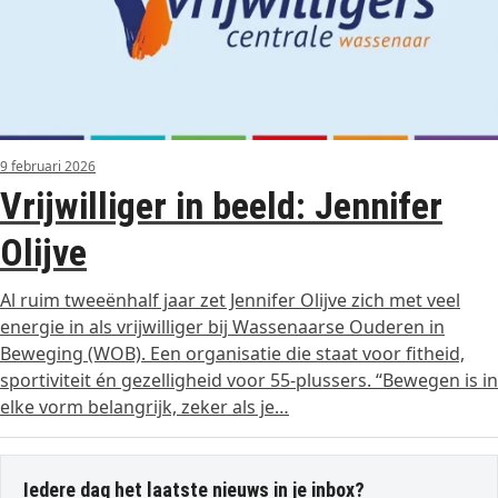
9 februari 2026
Vrijwilliger in beeld: Jennifer
Olijve
Al ruim tweeënhalf jaar zet Jennifer Olijve zich met veel
energie in als vrijwilliger bij Wassenaarse Ouderen in
Beweging (WOB). Een organisatie die staat voor fitheid,
sportiviteit én gezelligheid voor 55-plussers. “Bewegen is in
elke vorm belangrijk, zeker als je…
Iedere dag het laatste nieuws in je inbox?