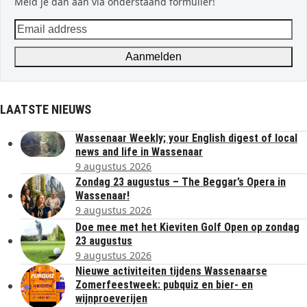
Meld je dan aan via onderstaand formulier!
Email
address
Aanmelden
LAATSTE NIEUWS
Wassenaar Weekly; your English digest of local
news and life in Wassenaar
9 augustus 2026
Zondag 23 augustus – The Beggar’s Opera in
Wassenaar!
9 augustus 2026
Doe mee met het Kieviten Golf Open op zondag
23 augustus
9 augustus 2026
Nieuwe activiteiten tijdens Wassenaarse
Zomerfeestweek: pubquiz en bier- en
wijnproeverijen