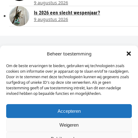
9 augustus 2026
Is 2026 een slecht wespenjaar?
9 augustus 2026
Dagelijks het laatste nieuws in je e-mail?
Beheer toestemming
Om de beste ervaringen te bieden, gebruiken wij technologieën zoals
Vul
cookies om informatie over je apparaat op te slaan en/of te raadplegen.
hier
Door in te stemmen met deze technologieën kunnen wij gegevens zoals
je
surfgedrag of unieke ID's op deze site verwerken. Als je geen
toestemming geeft of uw toestemming intrekt, kan dit een nadelige
e-
invloed hebben op bepaalde functies en mogelijkheden.
Sign Up
mailadres
in
Accepteren
Weigeren
© Wassenaarders.nl 2026
Twitte
F