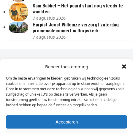
Sam Babbel – Het paard staat nog steeds te
wachten
7 augustus 2026
Harpist Joost Willemze verzorgt zaterdag
promenadeconcert in Dorpskerk
7 augustus 2026
Dagelijks het laatste nieuws in je e-mail?
Beheer toestemming
Om de beste ervaringen te bieden, gebruiken wij technologieën zoals
Vul
cookies om informatie over je apparaat op te slaan en/of te raadplegen.
hier
Door in te stemmen met deze technologieën kunnen wij gegevens zoals
je
surfgedrag of unieke ID's op deze site verwerken. Als je geen
toestemming geeft of uw toestemming intrekt, kan dit een nadelige
e-
invloed hebben op bepaalde functies en mogelijkheden.
Sign Up
mailadres
in
Accepteren