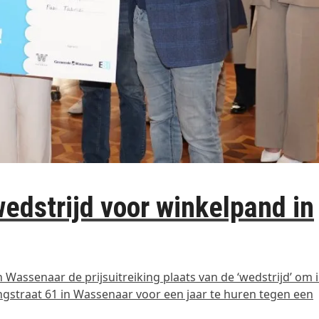
wedstrijd voor winkelpand in
assenaar de prijsuitreiking plaats van de ‘wedstrijd’ om 
straat 61 in Wassenaar voor een jaar te huren tegen een