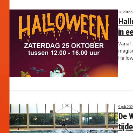
10 oktob
Hall
in e
Vanaf 
magisc
Hallo
9 juli 20
De W
tijd