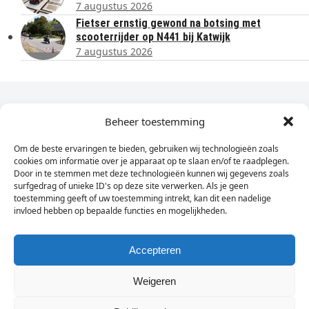
7 augustus 2026
Fietser ernstig gewond na botsing met
scooterrijder op N441 bij Katwijk
7 augustus 2026
Dagelijks het laatste nieuws in je e-mail?
Beheer toestemming
Om de beste ervaringen te bieden, gebruiken wij technologieën zoals
Vul
cookies om informatie over je apparaat op te slaan en/of te raadplegen.
hier
Door in te stemmen met deze technologieën kunnen wij gegevens zoals
je
surfgedrag of unieke ID's op deze site verwerken. Als je geen
toestemming geeft of uw toestemming intrekt, kan dit een nadelige
e-
invloed hebben op bepaalde functies en mogelijkheden.
Sign Up
mailadres
in
Accepteren
Weigeren
© Wassenaarders.nl 2026
Twitte
F