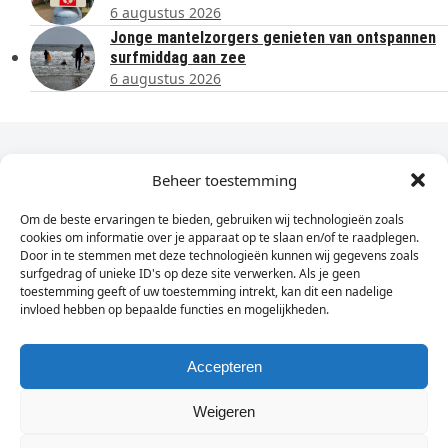
6 augustus 2026
Jonge mantelzorgers genieten van ontspannen
surfmiddag aan zee
6 augustus 2026
Dagelijks het laatste nieuws in je e-mail?
Beheer toestemming
Om de beste ervaringen te bieden, gebruiken wij technologieën zoals
Vul
cookies om informatie over je apparaat op te slaan en/of te raadplegen.
hier
Door in te stemmen met deze technologieën kunnen wij gegevens zoals
je
surfgedrag of unieke ID's op deze site verwerken. Als je geen
toestemming geeft of uw toestemming intrekt, kan dit een nadelige
e-
invloed hebben op bepaalde functies en mogelijkheden.
Sign Up
mailadres
in
Accepteren
Weigeren
© Wassenaarders.nl 2026
Twitte
F