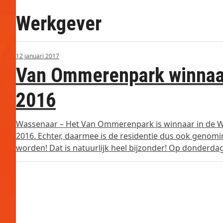
Werkgever
12 januari 2017
Van Ommerenpark winnaar
2016
Wassenaar – Het Van Ommerenpark is winnaar in de 
2016. Echter, daarmee is de residentie dus ook genom
worden! Dat is natuurlijk heel bijzonder! Op donderd