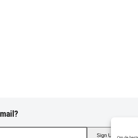
-mail?
Sign Up
Om de beste