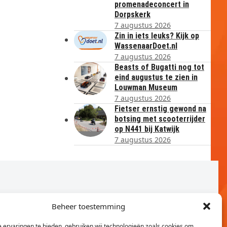
promenadeconcert in
Dorpskerk
7 augustus 2026
Zin in iets leuks? Kijk op
WassenaarDoet.nl
7 augustus 2026
Beasts of Bugatti nog tot
eind augustus te zien in
Louwman Museum
7 augustus 2026
Fietser ernstig gewond na
botsing met scooterrijder
op N441 bij Katwijk
7 augustus 2026
Beheer toestemming
 ervaringen te bieden, gebruiken wij technologieën zoals cookies om