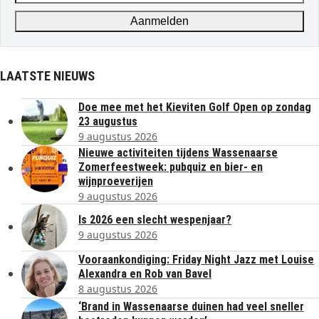
address
Aanmelden
LAATSTE NIEUWS
Doe mee met het Kieviten Golf Open op zondag
23 augustus
9 augustus 2026
Nieuwe activiteiten tijdens Wassenaarse
Zomerfeestweek: pubquiz en bier- en
wijnproeverijen
9 augustus 2026
Is 2026 een slecht wespenjaar?
9 augustus 2026
Vooraankondiging: Friday Night Jazz met Louise
Alexandra en Rob van Bavel
8 augustus 2026
‘Brand in Wassenaarse duinen had veel sneller