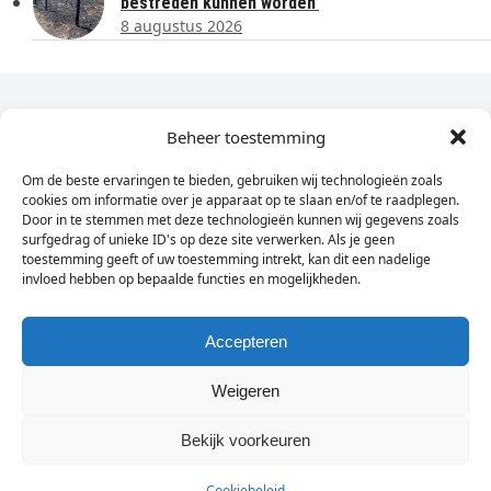
bestreden kunnen worden’
8 augustus 2026
Dagelijks het laatste nieuws in je e-mail?
Beheer toestemming
Om de beste ervaringen te bieden, gebruiken wij technologieën zoals
Vul
cookies om informatie over je apparaat op te slaan en/of te raadplegen.
hier
Door in te stemmen met deze technologieën kunnen wij gegevens zoals
je
surfgedrag of unieke ID's op deze site verwerken. Als je geen
toestemming geeft of uw toestemming intrekt, kan dit een nadelige
e-
invloed hebben op bepaalde functies en mogelijkheden.
Sign Up
mailadres
in
Accepteren
Weigeren
© Wassenaarders.nl 2026
Twitte
F
Bekijk voorkeuren
Cookiebeleid