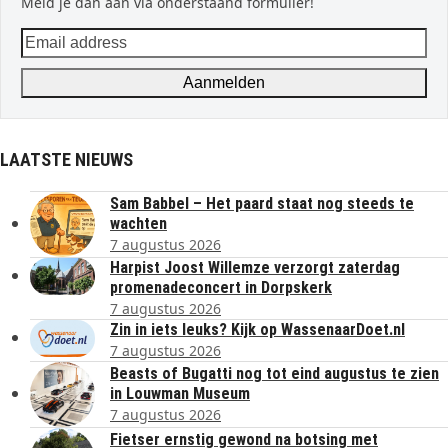
Meld je dan aan via onderstaand formulier!
Email
address
Aanmelden
LAATSTE NIEUWS
Sam Babbel – Het paard staat nog steeds te
wachten
7 augustus 2026
Harpist Joost Willemze verzorgt zaterdag
promenadeconcert in Dorpskerk
7 augustus 2026
Zin in iets leuks? Kijk op WassenaarDoet.nl
7 augustus 2026
Beasts of Bugatti nog tot eind augustus te zien
in Louwman Museum
7 augustus 2026
Fietser ernstig gewond na botsing met