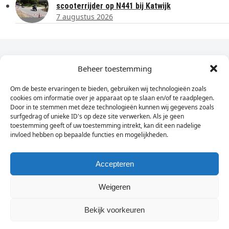
scooterrijder op N441 bij Katwijk
7 augustus 2026
Dagelijks het laatste nieuws in je e-mail?
Beheer toestemming
Om de beste ervaringen te bieden, gebruiken wij technologieën zoals
Vul
cookies om informatie over je apparaat op te slaan en/of te raadplegen.
hier
Door in te stemmen met deze technologieën kunnen wij gegevens zoals
je
surfgedrag of unieke ID's op deze site verwerken. Als je geen
toestemming geeft of uw toestemming intrekt, kan dit een nadelige
e-
invloed hebben op bepaalde functies en mogelijkheden.
Sign Up
mailadres
in
Accepteren
Weigeren
© Wassenaarders.nl 2026
Twitte
F
Bekijk voorkeuren