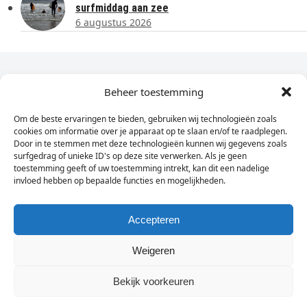
surfmiddag aan zee
6 augustus 2026
Dagelijks het laatste nieuws in je e-mail?
Beheer toestemming
Om de beste ervaringen te bieden, gebruiken wij technologieën zoals
Vul
cookies om informatie over je apparaat op te slaan en/of te raadplegen.
hier
Door in te stemmen met deze technologieën kunnen wij gegevens zoals
je
surfgedrag of unieke ID's op deze site verwerken. Als je geen
toestemming geeft of uw toestemming intrekt, kan dit een nadelige
e-
invloed hebben op bepaalde functies en mogelijkheden.
Sign Up
mailadres
in
Accepteren
Weigeren
© Wassenaarders.nl 2026
Twitte
F
Bekijk voorkeuren