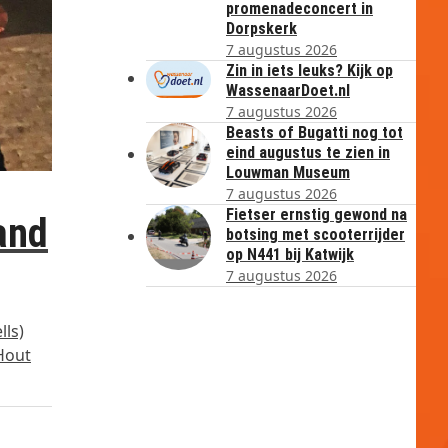
promenadeconcert in
Dorpskerk
7 augustus 2026
Zin in iets leuks? Kijk op
WassenaarDoet.nl
7 augustus 2026
Beasts of Bugatti nog tot
eind augustus te zien in
Louwman Museum
7 augustus 2026
Fietser ernstig gewond na
and
botsing met scooterrijder
op N441 bij Katwijk
7 augustus 2026
lls)
 Hout