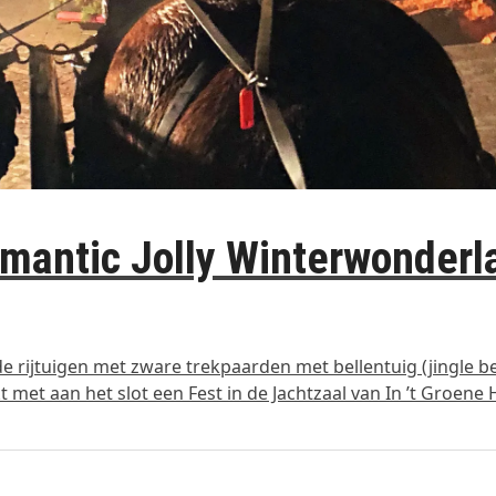
mantic Jolly Winterwonderl
e rijtuigen met zware trekpaarden met bellentuig (jingle be
 met aan het slot een Fest in de Jachtzaal van In ’t Groene