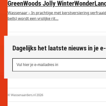
GreenWoods Jolly WinterWonderLand
Wassenaar – In prachtige met kerstversiering verfraaid
bells) wordt een vrolijke rit…
Dagelijks het laatste nieuws in je e
Vul
hier
je
e-
mailadres
in
© Wassenaarders.nl 2026