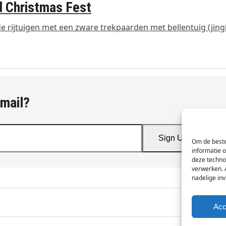
 Christmas Fest
e rijtuigen met een zware trekpaarden met bellentuig (jing
-mail?
Sign Up
Om de beste
informatie 
deze techno
verwerken. 
nadelige in
Acc