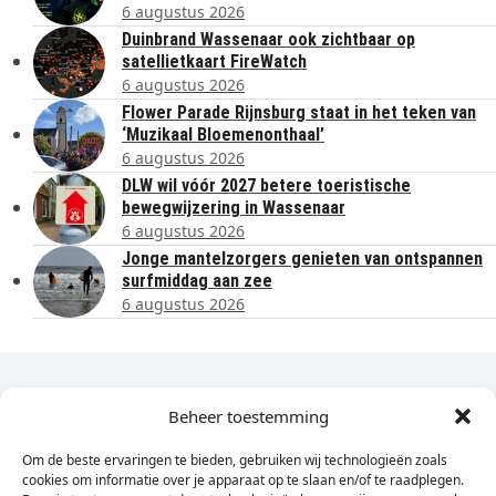
6 augustus 2026
Duinbrand Wassenaar ook zichtbaar op
satellietkaart FireWatch
6 augustus 2026
Flower Parade Rijnsburg staat in het teken van
‘Muzikaal Bloemenonthaal’
6 augustus 2026
DLW wil vóór 2027 betere toeristische
bewegwijzering in Wassenaar
6 augustus 2026
Jonge mantelzorgers genieten van ontspannen
surfmiddag aan zee
6 augustus 2026
Dagelijks het laatste nieuws in je e-mail?
Beheer toestemming
Om de beste ervaringen te bieden, gebruiken wij technologieën zoals
Vul
cookies om informatie over je apparaat op te slaan en/of te raadplegen.
hier