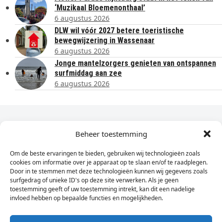
‘Muzikaal Bloemenonthaal’
6 augustus 2026
DLW wil vóór 2027 betere toeristische
bewegwijzering in Wassenaar
6 augustus 2026
Jonge mantelzorgers genieten van ontspannen
surfmiddag aan zee
6 augustus 2026
Dagelijks het laatste nieuws in je e-mail?
Beheer toestemming
Om de beste ervaringen te bieden, gebruiken wij technologieën zoals
Vul
cookies om informatie over je apparaat op te slaan en/of te raadplegen.
hier
Door in te stemmen met deze technologieën kunnen wij gegevens zoals
je
surfgedrag of unieke ID's op deze site verwerken. Als je geen
toestemming geeft of uw toestemming intrekt, kan dit een nadelige
e-
invloed hebben op bepaalde functies en mogelijkheden.
Sign Up
mailadres
in