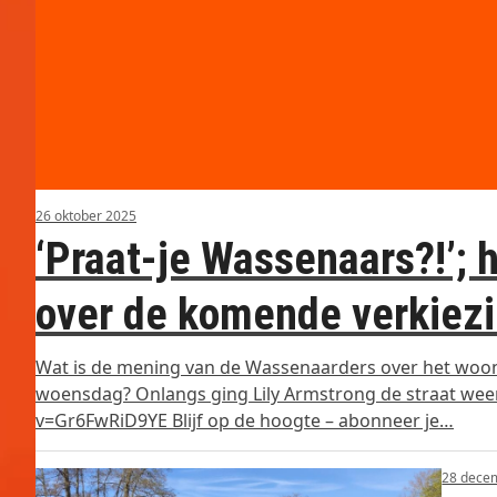
26 oktober 2025
‘Praat-je Wassenaars?!’;
over de komende verkiezi
Wat is de mening van de Wassenaarders over het woon
woensdag? Onlangs ging Lily Armstrong de straat wee
v=Gr6FwRiD9YE Blijf op de hoogte – abonneer je…
28 dece