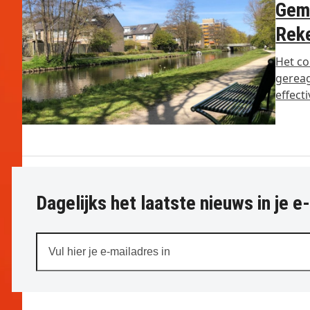
Geme
Rek
Het co
gerea
effect
Dagelijks het laatste nieuws in je e
Vul
hier
je
e-
mailadres