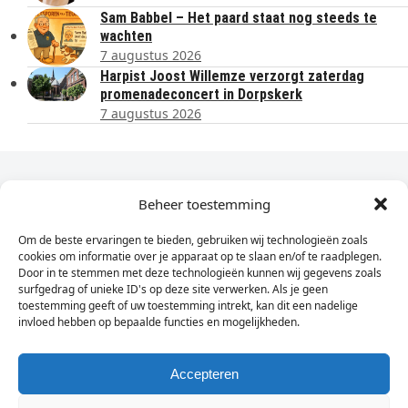
Sam Babbel – Het paard staat nog steeds te
wachten
7 augustus 2026
Harpist Joost Willemze verzorgt zaterdag
promenadeconcert in Dorpskerk
7 augustus 2026
Dagelijks het laatste nieuws in je e-mail?
Beheer toestemming
Om de beste ervaringen te bieden, gebruiken wij technologieën zoals
Vul
cookies om informatie over je apparaat op te slaan en/of te raadplegen.
hier
Door in te stemmen met deze technologieën kunnen wij gegevens zoals
je
surfgedrag of unieke ID's op deze site verwerken. Als je geen
toestemming geeft of uw toestemming intrekt, kan dit een nadelige
e-
invloed hebben op bepaalde functies en mogelijkheden.
Sign Up
mailadres
in
Accepteren