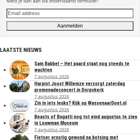
Meld je dan aan via onderstaand formulier!
Email
address
Aanmelden
LAATSTE NIEUWS
Sam Babbel – Het paard staat nog steeds te
wachten
7 augustus 2026
Harpist Joost Willemze verzorgt zaterdag
promenadeconcert in Dorpskerk
7 augustus 2026
Zin in iets leuks? Kijk op WassenaarDoet.nl
7 augustus 2026
Beasts of Bugatti nog tot eind augustus te zien
in Louwman Museum
7 augustus 2026
Fietser ernstig gewond na botsing met