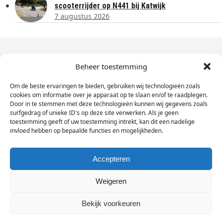
scooterrijder op N441 bij Katwijk
7 augustus 2026
Dagelijks het laatste nieuws in je e-mail?
Beheer toestemming
Om de beste ervaringen te bieden, gebruiken wij technologieën zoals
Vul
cookies om informatie over je apparaat op te slaan en/of te raadplegen.
hier
Door in te stemmen met deze technologieën kunnen wij gegevens zoals
je
surfgedrag of unieke ID's op deze site verwerken. Als je geen
toestemming geeft of uw toestemming intrekt, kan dit een nadelige
e-
invloed hebben op bepaalde functies en mogelijkheden.
Sign Up
mailadres
in
Accepteren
Weigeren
© Wassenaarders.nl 2026
Twitte
F
Bekijk voorkeuren