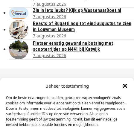
7 augustus 2026
Zin in iets leuks? Kijk op WassenaarDoet.nl
7 augustus 2026
Beasts of Bugatti nog tot eind augustus te zien
in Louwman Museum
7 augustus 2026
Fietser ernstig gewond na botsing met
scooterrijder op N441 bij Katwijk
7 augustus 2026
Dagelijks het laatste nieuws in je e-mail?
Beheer toestemming
Om de beste ervaringen te bieden, gebruiken wij technologieën zoals
Vul
cookies om informatie over je apparaat op te slaan en/of te raadplegen.
hier
Door in te stemmen met deze technologieën kunnen wij gegevens zoals
je
surfgedrag of unieke ID's op deze site verwerken. Als je geen
toestemming geeft of uw toestemming intrekt, kan dit een nadelige
e-
invloed hebben op bepaalde functies en mogelijkheden.
Sign Up
mailadres