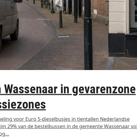
in Wassenaar in gevarenzone
ssiezones
geling voor Euro 5-dieselbusjes in tientallen Nederlandse
 ruim 29% van de bestelbussen in de gemeente Wassenaar v
Nog…