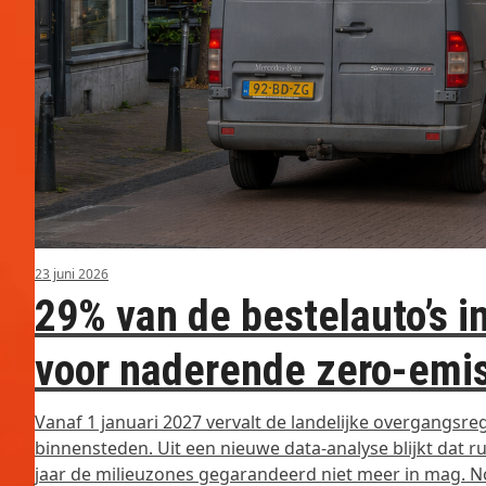
23 juni 2026
29% van de bestelauto’s 
voor naderende zero-emi
Vanaf 1 januari 2027 vervalt de landelijke overgangsre
binnensteden. Uit een nieuwe data-analyse blijkt dat
jaar de milieuzones gegarandeerd niet meer in mag. 