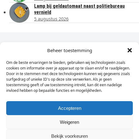
Lamp bij geldautomaat naast politiebureau
vernield
5 augustus 2026
Dagelijks het laatste nieuws in je e-mail?
Beheer toestemming
Om de beste ervaringen te bieden, gebruiken wij technologieën zoals
Vul
cookies om informatie over je apparaat op te slaan en/of te raadplegen.
hier
Door in te stemmen met deze technologieën kunnen wij gegevens zoals
je
surfgedrag of unieke ID's op deze site verwerken. Als je geen
toestemming geeft of uw toestemming intrekt, kan dit een nadelige
e-
invloed hebben op bepaalde functies en mogelijkheden.
Sign Up
mailadres
in
Accepteren
Weigeren
© Wassenaarders.nl 2026
Twitte
F
Bekijk voorkeuren