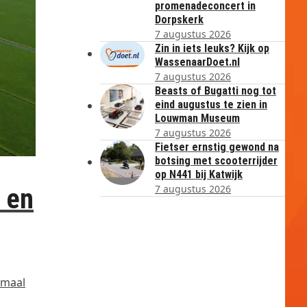
promenadeconcert in
Dorpskerk
7 augustus 2026
Zin in iets leuks? Kijk op
WassenaarDoet.nl
7 augustus 2026
Beasts of Bugatti nog tot
eind augustus te zien in
Louwman Museum
7 augustus 2026
Fietser ernstig gewond na
botsing met scooterrijder
op N441 bij Katwijk
7 augustus 2026
y en
imaal