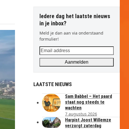
Iedere dag het laatste nieuws
in je inbox?
Meld je dan aan via onderstaand
formulier!
Email
address
Aanmelden
LAATSTE NIEUWS
Sam Babbel – Het paard
staat nog steeds te
wachten
7 augustus 2026
Harpist Joost Willemze
verzorgt zaterdag