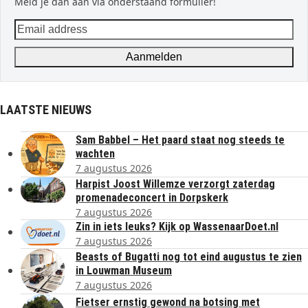
Meld je dan aan via onderstaand formulier!
Email
address
Aanmelden
LAATSTE NIEUWS
Sam Babbel – Het paard staat nog steeds te
wachten
7 augustus 2026
Harpist Joost Willemze verzorgt zaterdag
promenadeconcert in Dorpskerk
7 augustus 2026
Zin in iets leuks? Kijk op WassenaarDoet.nl
7 augustus 2026
Beasts of Bugatti nog tot eind augustus te zien
in Louwman Museum
7 augustus 2026
Fietser ernstig gewond na botsing met