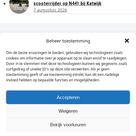
scooterrijder op N441 bij Katwijk
7 augustus 2026
Dagelijks het laatste nieuws in je e-mail?
Beheer toestemming
Om de beste ervaringen te bieden, gebruiken wij technologieën zoals
Vul
cookies om informatie over je apparaat op te slaan en/of te raadplegen.
hier
Door in te stemmen met deze technologieën kunnen wij gegevens zoals
je
surfgedrag of unieke ID's op deze site verwerken. Als je geen
toestemming geeft of uw toestemming intrekt, kan dit een nadelige
e-
invloed hebben op bepaalde functies en mogelijkheden.
Sign Up
mailadres
in
Accepteren
Weigeren
© Wassenaarders.nl 2026
Twitte
F
Bekijk voorkeuren