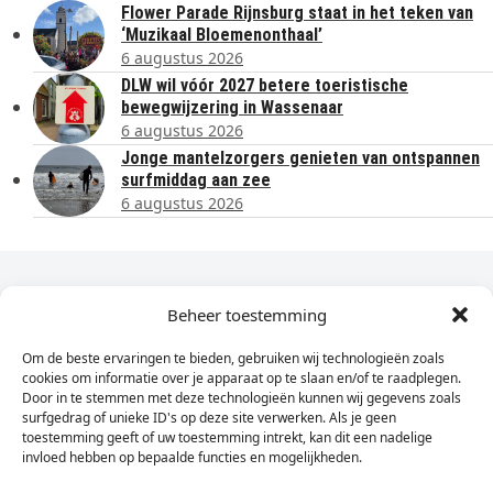
Flower Parade Rijnsburg staat in het teken van
‘Muzikaal Bloemenonthaal’
6 augustus 2026
DLW wil vóór 2027 betere toeristische
bewegwijzering in Wassenaar
6 augustus 2026
Jonge mantelzorgers genieten van ontspannen
surfmiddag aan zee
6 augustus 2026
Dagelijks het laatste nieuws in je e-mail?
Beheer toestemming
Om de beste ervaringen te bieden, gebruiken wij technologieën zoals
Vul
cookies om informatie over je apparaat op te slaan en/of te raadplegen.
hier
Door in te stemmen met deze technologieën kunnen wij gegevens zoals
je
surfgedrag of unieke ID's op deze site verwerken. Als je geen
toestemming geeft of uw toestemming intrekt, kan dit een nadelige
e-
invloed hebben op bepaalde functies en mogelijkheden.
Sign Up
mailadres