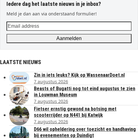
Iedere dag het laatste nieuws in je inbox?
Meld je dan aan via onderstaand formulier!
Email
address
Aanmelden
LAATSTE NIEUWS
Zin in iets leuks? Kijk op WassenaarDoet.nl
7 augustus 2026
Beasts of Bugatti nog tot eind augustus te zien
in Louwman Museum
7 augustus 2026
Fietser ernstig gewond na botsing met
scooterrijder op N441 bij Katwijk
7 augustus 2026
D66 wil opheldering over toezicht en handhaving
bij evenementen op Duindigt