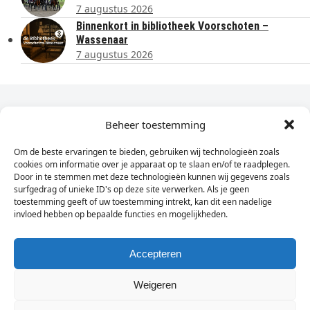
7 augustus 2026
Binnenkort in bibliotheek Voorschoten –
Wassenaar
7 augustus 2026
Dagelijks het laatste nieuws in je e-mail?
Beheer toestemming
Om de beste ervaringen te bieden, gebruiken wij technologieën zoals
Vul
cookies om informatie over je apparaat op te slaan en/of te raadplegen.
hier
Door in te stemmen met deze technologieën kunnen wij gegevens zoals
je
surfgedrag of unieke ID's op deze site verwerken. Als je geen
toestemming geeft of uw toestemming intrekt, kan dit een nadelige
e-
invloed hebben op bepaalde functies en mogelijkheden.
Sign Up
mailadres
in
Accepteren
Weigeren
© Wassenaarders.nl 2026
Twitte
F