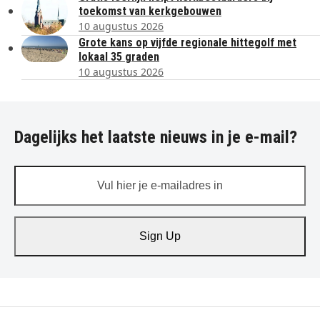
toekomst van kerkgebouwen
10 augustus 2026
Grote kans op vijfde regionale hittegolf met
lokaal 35 graden
10 augustus 2026
Dagelijks het laatste nieuws in je e-mail?
Vul
hier
je
e-
Sign Up
mailadres
in