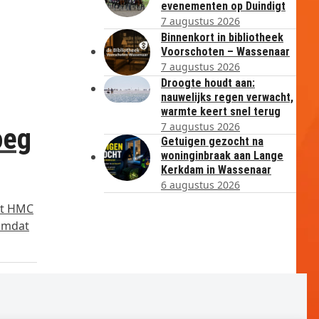
evenementen op Duindigt
7 augustus 2026
Binnenkort in bibliotheek
Voorschoten – Wassenaar
7 augustus 2026
Droogte houdt aan:
nauwelijks regen verwacht,
warmte keert snel terug
7 augustus 2026
oeg
Getuigen gezocht na
woninginbraak aan Lange
Kerkdam in Wassenaar
6 augustus 2026
nt HMC
 omdat