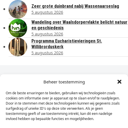
Zeer grote duinbrand nabij Wassenaarseslag
5 augustus 2026
Wandeling over Waalsdorpervlakte belicht natuur
en geschiedenis
5 augustus 2026
Programma Eucharistievieringen St.
Willibrorduskerk
5 augustus 2026
Dagelijks het laatste nieuws in je e-mail?
Beheer toestemming
Om de beste ervaringen te bieden, gebruiken wij technologieën zoals
Vul
cookies om informatie over je apparaat op te slaan en/of te raadplegen.
hier
Door in te stemmen met deze technologieën kunnen wij gegevens zoals
je
surfgedrag of unieke ID's op deze site verwerken. Als je geen
toestemming geeft of uw toestemming intrekt, kan dit een nadelige
e-
invloed hebben op bepaalde functies en mogelijkheden.
Sign Up
mailadres