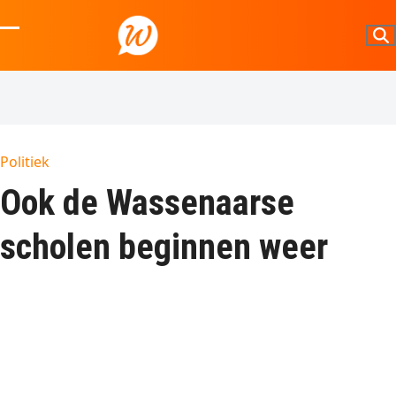
Skip
to
Open
Close
content
mobile
mobile
menu
menu
Politiek
Ook de Wassenaarse
scholen beginnen weer