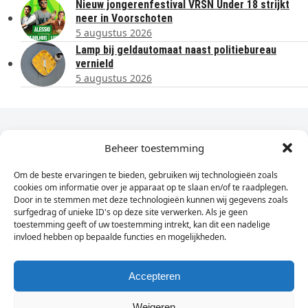
Nieuw jongerenfestival VRSN Under 18 strijkt
neer in Voorschoten
5 augustus 2026
Lamp bij geldautomaat naast politiebureau
vernield
5 augustus 2026
Dagelijks het laatste nieuws in je e-mail?
Beheer toestemming
Om de beste ervaringen te bieden, gebruiken wij technologieën zoals
Vul
cookies om informatie over je apparaat op te slaan en/of te raadplegen.
hier
Door in te stemmen met deze technologieën kunnen wij gegevens zoals
je
surfgedrag of unieke ID's op deze site verwerken. Als je geen
toestemming geeft of uw toestemming intrekt, kan dit een nadelige
e-
invloed hebben op bepaalde functies en mogelijkheden.
Sign Up
mailadres
in
Accepteren
Weigeren