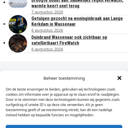
Droogte houdt aan: nauwelijks regen verwacht,
warmte keert snel terug
7 augustus 2026
Getuigen gezocht na woninginbraak aan Lange
Kerkdam in Wassenaar
6 augustus 2026
Duinbrand Wassenaar ook zichtbaar op
satellietkaart FireWatch
6 augustus 2026
Dagelijks het laatste nieuws in je e-mail?
Beheer toestemming
Om de beste ervaringen te bieden, gebruiken wij technologieën zoals
Vul
cookies om informatie over je apparaat op te slaan en/of te raadplegen.
hier
Door in te stemmen met deze technologieën kunnen wij gegevens zoals
je
surfgedrag of unieke ID's op deze site verwerken. Als je geen
toestemming geeft of uw toestemming intrekt, kan dit een nadelige
e-
invloed hebben op bepaalde functies en mogelijkheden.
Sign Up
mailadres
in