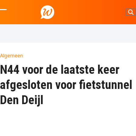
Skip
to
Open
Close
content
mobile
mobile
menu
menu
Algemeen
N44 voor de laatste keer
afgesloten voor fietstunnel
Den Deijl