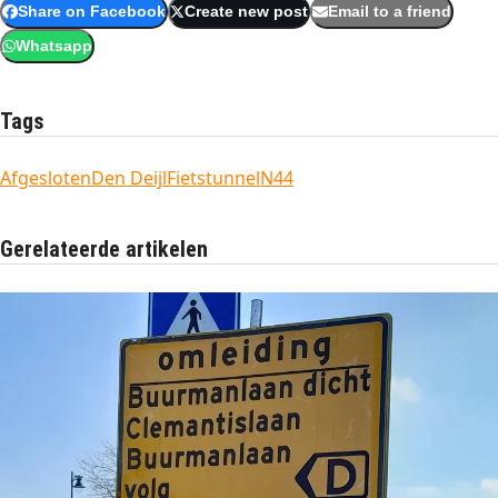
Share on Facebook
Create new post
Email to a friend
Whatsapp
Tags
Afgesloten
Den Deijl
Fietstunnel
N44
Gerelateerde artikelen