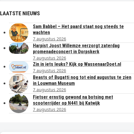
LAATSTE NIEUWS
Sam Babbel – Het paard staat nog steeds te
wachten
7 augustus 2026
Harpist Joost Willemze verzorgt zaterdag
promenadeconcert in Dorpskerk
7 augustus 2026
Zin in iets leuks? Kijk op WassenaarDoet.nl
7 augustus 2026
Beasts of Bugatti nog tot eind augustus te zien
in Louwman Museum
7 augustus 2026
Fietser ernstig gewond na botsing met
scooterrijder op N441 bij Katwijk
7 augustus 2026