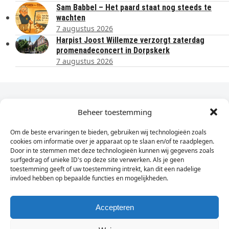
Sam Babbel – Het paard staat nog steeds te
wachten
7 augustus 2026
Harpist Joost Willemze verzorgt zaterdag
promenadeconcert in Dorpskerk
7 augustus 2026
Dagelijks het laatste nieuws in je e-mail?
Beheer toestemming
Om de beste ervaringen te bieden, gebruiken wij technologieën zoals
Vul
cookies om informatie over je apparaat op te slaan en/of te raadplegen.
hier
Door in te stemmen met deze technologieën kunnen wij gegevens zoals
je
surfgedrag of unieke ID's op deze site verwerken. Als je geen
toestemming geeft of uw toestemming intrekt, kan dit een nadelige
e-
invloed hebben op bepaalde functies en mogelijkheden.
Sign Up
mailadres
in
Accepteren