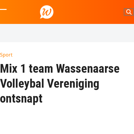
Skip
to
Open
Close
content
mobile
mobile
menu
menu
Sport
Mix 1 team Wassenaarse
Volleybal Vereniging
ontsnapt