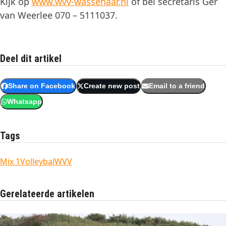
Kijk op
www.wvv-wassenaar.nl
of bel secretaris Ger
van Weerlee 070 – 5111037.
Deel dit artikel
Share on Facebook
Create new post
Email to a friend
Whatsapp
Tags
Mix 1
Volleybal
WVV
Gerelateerde artikelen