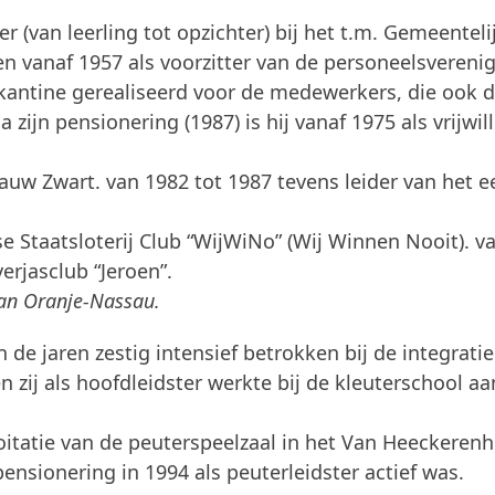
r (van leerling tot opzichter) bij het t.m. Gemeenteli
ken vanaf 1957 als voorzitter van de personeelsvereni
jfskantine gerealiseerd voor de medewerkers, die ook 
 zijn pensionering (1987) is hij vanaf 1975 als vrijwill
lauw Zwart. van 1982 tot 1987 tevens leider van het e
e Staatsloterij Club “WijWiNo” (Wij Winnen Nooit). v
erjasclub “Jeroen”.
van Oranje-Nassau.
n de jaren zestig intensief betrokken bij de integrati
 zij als hoofdleidster werkte bij de kleuterschool aa
oitatie van de peuterspeelzaal in het Van Heeckerenh
pensionering in 1994 als peuterleidster actief was.