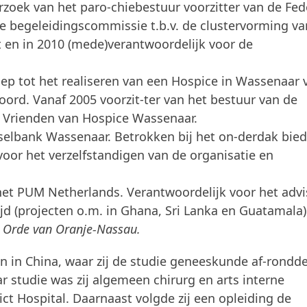
rzoek van het paro-chiebestuur voorzitter van de Fed
e begeleidingscommissie t.b.v. de clustervorming va
 en in 2010 (mede)verantwoordelijk voor de
roep tot het realiseren van een Hospice in Wassenaar 
ord. Vanaf 2005 voorzit-ter van het bestuur van de
g Vrienden van Hospice Wassenaar.
edselbank Wassenaar. Betrokken bij het on-derdak bie
voor het verzelfstandigen van de organisatie en
an het PUM Netherlands. Verantwoordelijk voor het adv
d (projecten o.m. in Ghana, Sri Lanka en Guatamala)
e Orde van Oranje-Nassau.
en in China, waar zij de studie geneeskunde af-rondde
 studie was zij algemeen chirurg en arts interne
t Hospital. Daarnaast volgde zij een opleiding de