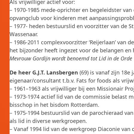
Als vrijwilliger actief voor:
– 1970-1985 mede-oprichter en begeleidster van
opvangclub voor kinderen met aanpassingsprob
– 1977- heden bestuurslid en voorzitter van de S
Wassenaar.
– 1986-2011 complexvoorzitter ‘Reijerlaan’ van de
het bijzonder heeft ingezet voor de belangen en
Mevrouw Gordijn wordt benoemd tot Lid in de Orde
De heer G.J.T. Lansbergen
(69) is vanaf zijn 18e 
eigenaar/consultant t.b.v. Fats for foods als vrijwi
– 1961–1963 als vrijwilliger bij een Missionair Pro
– 1973-1974 actief lid van de commissie belast 
bisschop in het bisdom Rotterdam.
– 1975-1994 bestuurslid van de parochieraad van 
als lid in diverse werkgroepen.
– Vanaf 1994 lid van de werkgroep Diaconie van d