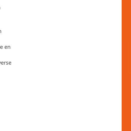
n
n
te en
verse