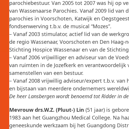
parochiebestuur. Van 2005 tot 2007 was hij op ve
van Wassenaarse Parochies. Vanaf 2009 lid van d
parochies in Voorschoten, Katwijk en Oegstgeest
fondsenwerving t.b.v. de musical “Mozes”.
– Vanaf 2003 stimulator, actief lid van de werkg
de regio Wassenaar, Voorschoten en Den Haag-no
Stichting Hospice Wassenaar en van de Stichtin
– Vanaf 2006 vrijwilliger en adviseur van de Vo
van ruimten in de Jozefkerk en verantwoordelijk 
samenstellen van een bestuur.
– Vanaf 2008 vrijwillig adviseur/expert t.b.v. v
en bijstaan van meerdere ondernemers wereldwij
De heer Lansbergen wordt benoemd tot Ridder in d
Mevrouw drs.W.Z. (Pluut-) Lin
(51 jaar) is gebor
1983 aan het Guangzhou Medical College. Na haar
geneeskunde werkzaam bij het Guangdong Distric