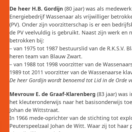
De heer H.B. Gordijn
(80 jaar) was als medewerke
Energiebedrijf Wassenaar als vrijwilliger betrok
(PV). Onder zijn voorzitterschap is er een bedri
de PV veelvuldig is gebruikt. Naast zijn werk en na
betrokken bij:
– van 1975 tot 1987 bestuurslid van de R.K.S.V. B
heren team van Blauw Zwart.
– van 1988 tot 1998 voorzitter van de Wassenaars
1989 tot 2011 voorzitter van de Wassenaarse klav
De heer Gordijn wordt benoemd tot Lid in de Orde 
Mevrouw E. de Graaf-Klarenberg
(83 jaar) was i
het kleuteronderwijs naar het basisonderwijs toen
Johan de Wittstraat.
In 1966 mede-oprichter van de stichting tot expl
Peuterspeelzaal Johan de Witt. Waar zij tot haar 