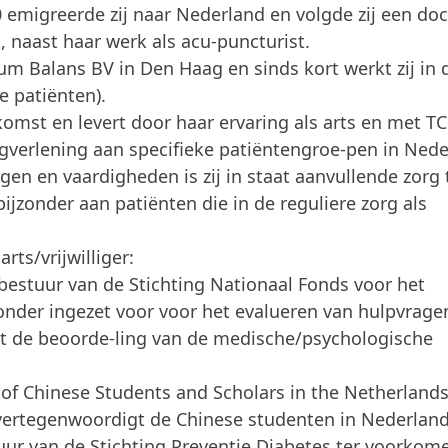
 emigreerde zij naar Nederland en volgde zij een doc
 naast haar werk als acu-puncturist.
um Balans BV in Den Haag en sinds kort werkt zij in 
e patiënten).
fkomst en levert door haar ervaring als arts en met 
gverlening aan specifieke patiëntengroe-pen in Nede
gen en vaardigheden is zij in staat aanvullende zorg 
bijzonder aan patiënten die in de reguliere zorg als
rts/vrijwilliger:
 bestuur van de Stichting Nationaal Fonds voor het
zonder ingezet voor voor het evalueren van hulpvrage
et de beoorde-ling van de medische/psychologische
n of Chinese Students and Scholars in the Netherland
vertegenwoordigt de Chinese studenten in Nederland
tuur van de Stichting Preventie Diabetes ter voorkom