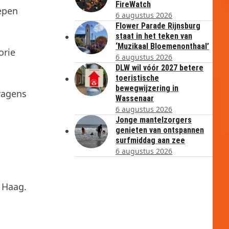
FireWatch
epen
6 augustus 2026
Flower Parade Rijnsburg
staat in het teken van
‘Muzikaal Bloemenonthaal’
orie
6 augustus 2026
DLW wil vóór 2027 betere
toeristische
bewegwijzering in
rwagens
Wassenaar
6 augustus 2026
Jonge mantelzorgers
genieten van ontspannen
surfmiddag aan zee
6 augustus 2026
n Haag.