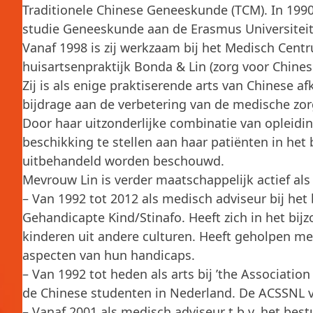
Traditionele Chinese Geneeskunde (TCM). In 1990
studie Geneeskunde aan de Erasmus Universiteit,
Vanaf 1998 is zij werkzaam bij het Medisch Centr
huisartsenpraktijk Bonda & Lin (zorg voor Chines
Zij is als enige praktiserende arts van Chinese a
bijdrage aan de verbetering van de medische zor
Door haar uitzonderlijke combinatie van opleidin
beschikking te stellen aan haar patiënten in het 
uitbehandeld worden beschouwd.
Mevrouw Lin is verder maatschappelijk actief als a
– Van 1992 tot 2012 als medisch adviseur bij het
Gehandicapte Kind/Stinafo. Heeft zich in het bij
kinderen uit andere culturen. Heeft geholpen m
aspecten van hun handicaps.
– Van 1992 tot heden als arts bij ’the Associatio
de Chinese studenten in Nederland. De ACSSNL 
– Vanaf 2001 als medisch adviseur t.b.v. het bes