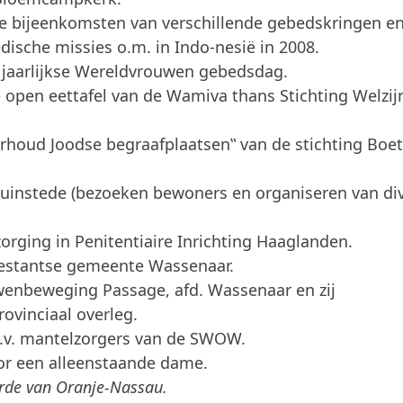
ijkse bijeenkomsten van verschillende gebedskringen e
dische missies o.m. in Indo-nesië in 2008.
de jaarlijkse Wereldvrouwen gebedsdag.
 de open eettafel van de Wamiva thans Stichting Welzij
erhoud Joodse begraafplaatsen‟ van de stichting Boe
 Duinstede (bezoeken bewoners en organiseren van di
erzorging in Penitentiaire Inrichting Haaglanden.
testantse gemeente Wassenaar.
ouwenbeweging Passage, afd. Wassenaar en zij
ovinciaal overleg.
t.b.v. mantelzorgers van de SWOW.
oor een alleenstaande dame.
rde van Oranje-Nassau.