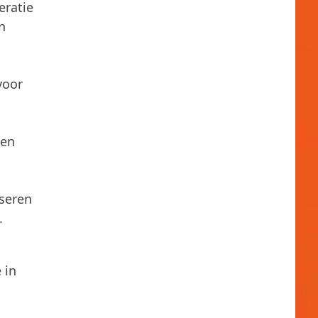
eratie
n
voor
den
iseren
.
 in