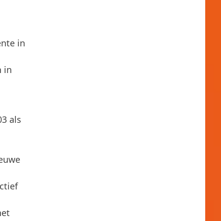
nte in
 in
03 als
ieuwe
ctief
het