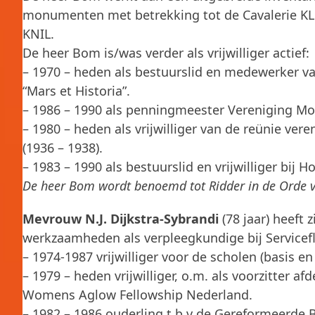
monumenten met betrekking tot de Cavalerie KL
KNIL.
De heer Bom is/was verder als vrijwilliger actief:
– 1970 – heden als bestuurslid en medewerker van
“Mars et Historia”.
– 1986 – 1990 als penningmeester Vereniging Mo
– 1980 – heden als vrijwilliger van de reünie v
(1936 – 1938).
– 1983 – 1990 als bestuurslid en vrijwilliger bij 
De heer Bom wordt benoemd tot Ridder in de Orde 
Mevrouw N.J. Dijkstra-Sybrandi
(78 jaar) heeft z
werkzaamheden als verpleegkundige bij Servicef
– 1974-1987 vrijwilliger voor de scholen (basis 
– 1979 – heden vrijwilliger, o.m. als voorzitter a
Womens Aglow Fellowship Nederland.
– 1982 – 1986 ouderling t.b.v de Gereformeerde