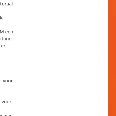
toraal
de
TCM een
rland.
ter
n voor
s voor
.
en van