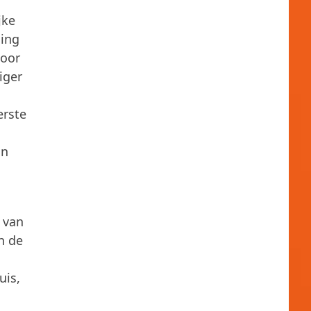
jke
ging
door
iger
erste
an
e van
n de
uis,