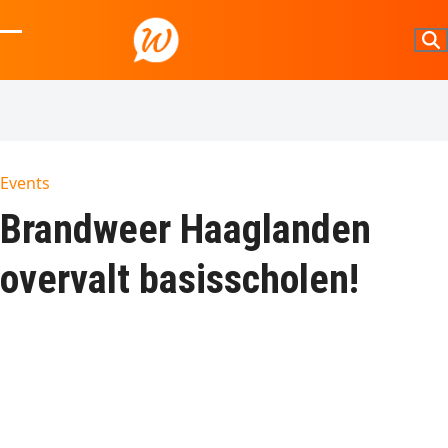
Skip
to
Open
Close
content
mobile
mobile
menu
menu
Events
Brandweer Haaglanden
overvalt basisscholen!