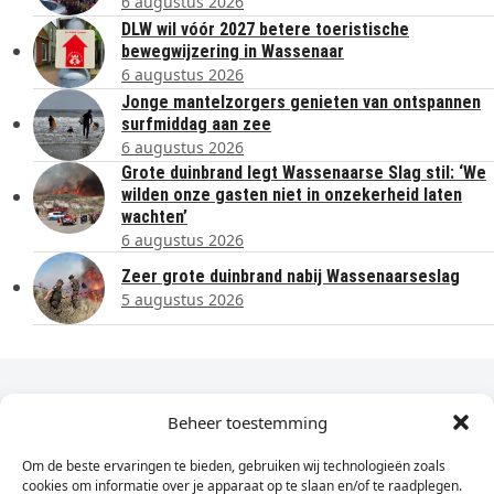
6 augustus 2026
DLW wil vóór 2027 betere toeristische
bewegwijzering in Wassenaar
6 augustus 2026
Jonge mantelzorgers genieten van ontspannen
surfmiddag aan zee
6 augustus 2026
Grote duinbrand legt Wassenaarse Slag stil: ‘We
wilden onze gasten niet in onzekerheid laten
wachten’
6 augustus 2026
Zeer grote duinbrand nabij Wassenaarseslag
5 augustus 2026
Dagelijks het laatste nieuws in je e-mail?
Beheer toestemming
Om de beste ervaringen te bieden, gebruiken wij technologieën zoals
Vul
cookies om informatie over je apparaat op te slaan en/of te raadplegen.